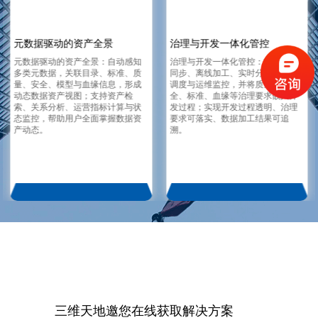
元数据驱动的资产全景
治理与开发一体化管控
元数据驱动的资产全景：自动感知
治理与开发一体化管控：打通数据
多类元数据，关联目录、标准、质
同步、离线加工、实时分析、资源
量、安全、模型与血缘信息，形成
调度与运维监控，并将质量、安
动态数据资产视图；支持资产检
全、标准、血缘等治理要求嵌入开
索、关系分析、运营指标计算与状
发过程；实现开发过程透明、治理
态监控，帮助用户全面掌握数据资
要求可落实、数据加工结果可追
产动态。
溯。
三维天地邀您在线获取解决方案