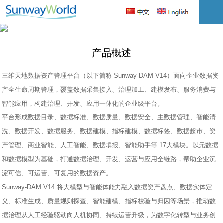
数据资产管理平台V14
让数据可见、可用、可信、可控，智能驱动企业数据资产价值释放
产品概述
三维天地数据资产管理平台（以下简称 Sunway-DAM V14）面向企业数据资
产全生命周期管理，覆盖数据采集接入、治理加工、建模发布、服务消费与
智能应用，构建治理、开发、应用一体化的企业级平台。
平台形成数据目录、数据标准、数据质量、数据安全、主数据管理、智能清
洗、数据开发、数据服务、数据建模、指标建模、数据标签、数据超市、资
产管理、商业智能、人工智能、数据填报、智能助手等 17大模块。以元数据
和数据模型为基础，打通数据治理、开发、运营与应用全链路，帮助企业沉
淀可信、可运营、可复用的数据资产。
Sunway-DAM V14 将大模型与智能体能力融入数据资产盘点、数据实体定
义、标准生成、质量规则探查、智能建模、指标校验与归因等场景，推动数
据治理从人工经验驱动向人机协同、持续运营升级，为数字化转型与业务创