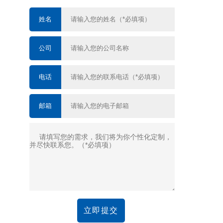
姓名
公司
电话
邮箱
立即提交