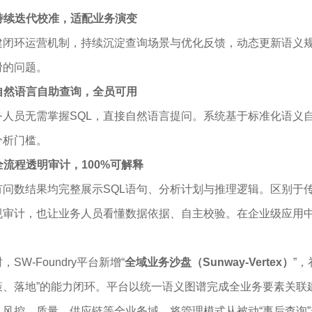
. 持续迭代校准，适配业务演变
建闭环运营机制，持续沉淀查询场景与优化反馈，动态更新语义
滑的问题。
. 自然语言自助查询，全员可用
务人员无需掌握SQL，直接自然语言提问。系统基于标准化语义
分析门槛。
 全流程透明审计，100%可解释
有问数结果均完整展示SQL语句、分析计划与推理逻辑。区别于
规审计，也让业务人员看懂数据依据、自主校验。在企业级应用中
，SW-Foundry平台新增“
全域业务沙盘（Sunway-Vertex）
”，
策、落地”的能力闭环。平台以统一语义图谱完成全业务要素关联
、风控、质量、供应链等全业务域，将管理模式从被动“事后查询”