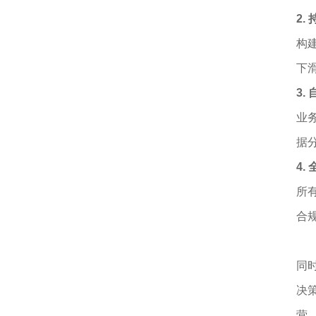
2
构
下
3
业
据
4.
所
合
同时
决
营