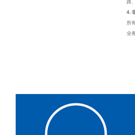
路
4
所
业