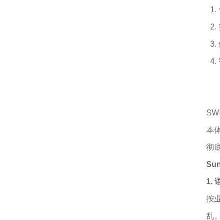
1
2
3
4
SW
本
彻
Su
1.
按
乱