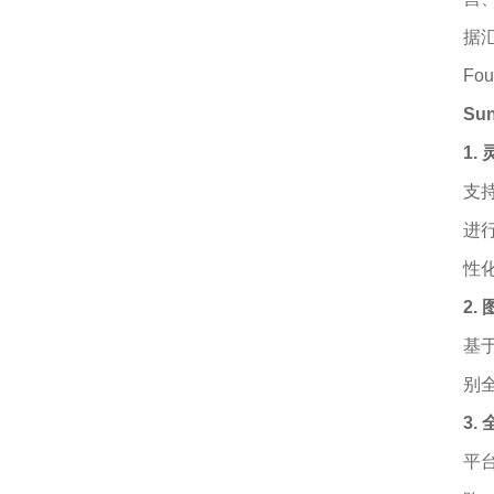
据
F
Su
1.
支
进
性
2
基
别
3
平